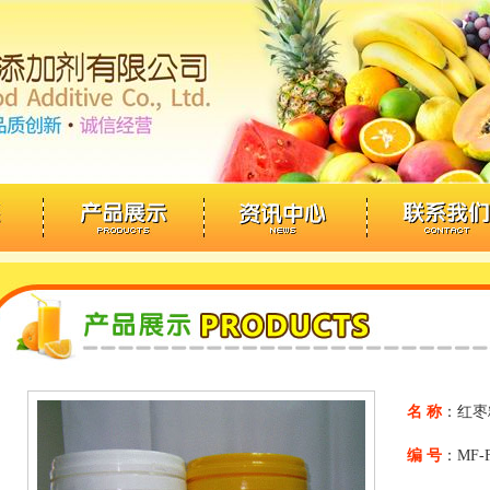
名 称
：红枣
编 号
：MF-F