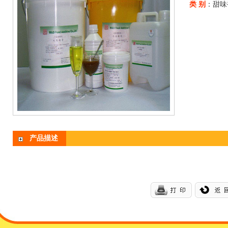
类 别
：甜味
产品描述