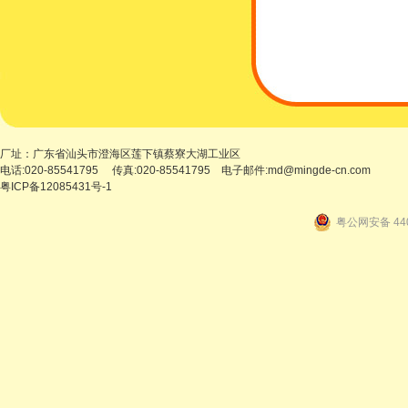
厂址：广东省汕头市澄海区莲下镇蔡寮大湖工业区
电话:020-85541795 传真:020-85541795 电子邮件:
md@mingde-cn.com
粤ICP备12085431号-1
粤公网安备 440